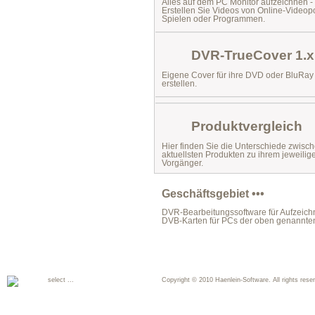
Alles auf dem PC Monitor aufzeichnen -
Erstellen Sie Videos von Online-Videopo
Spielen oder Programmen.
DVR-TrueCover 1.x
Eigene Cover für ihre DVD oder BluRa
erstellen.
Produktvergleich
Hier finden Sie die Unterschiede zwisc
aktuellsten Produkten zu ihrem jeweilig
Vorgänger.
Geschäftsgebiet •••
DVR-Bearbeitungssoftware für Aufzeichn
DVB-Karten für PCs der oben genannte
select ...
Copyright © 2010 Haenlein-Software. All rights reser