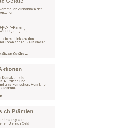
te Geräte
verarbeiten Aufnahmen der
rstellern.
VB-PC-TV-Karten
 Wiedergabegeräte
 Liste mit Links zu den
und Foren finden Sie in dieser
stützter Geräte ...
 Aktionen
n Kontakten, die
n. Nützliche und
 rund ums Fernsehen, Heimkino
elektronik.
 ...
 sich Prämien
r Prämiensystem
enen Sie sich Geld