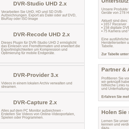
Unterstütz
DVR-Studio UHD 2.x
Unsere Produkte 
Verarbeiten Sie UHD, HD und SD DVB-
Geräte von 278 He
Aufzeichnungen. Export als Datei oder auf DVD,
BluRay oder ISO Image
Aktuell sind dies:
• 1657 Receiver
• 158 digitale D
• 75 Kamera und
DVR-Recode UHD 2.x
Eine ausführliche
Dieses Plugin für DVR-Studio UHD 2 ermöglicht
Herstellerseiten 
das
Einlesen von Fremdformaten
und erweitert die
Tabelle.
Exportmöglichkeiten um Kompression und
Optimierung für mobile Endgeräte.
Zur Tabelle unter
Partner &
DVR-Provider 3.x
Profitieren Sie vo
wir geknüpft habe
Videos in einem lokalen Archiv verwalten und
hilfreiche Links
streamen.
und Unterhaltungs
Erfahren Sie mehr
DVR-Capture 2.x
Alles auf dem PC Monitor aufzeichnen -
Holen Sie
Erstellen Sie Videos von Online-Videoportalen,
Spielen oder Programmen.
Lernen Sie unse
kennen und verdi
dazu.