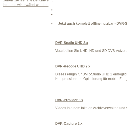
Sehen Sie hier alle Berichte ein,
in denen wir erwähnt wurden.
Jetzt auch komplett offline nutzbar -
DVR-S
DVR-Studio UHD 2.x
Verarbeiten Sie UHD, HD und SD DVB-Aufzeich
DVR-Recode UHD 2.x
Dieses Plugin für DVR-Studio UHD 2 ermöglic
Kompression und Optimierung für mobile Endg
DVR-Provider 3.x
Videos in einem lokalen Archiv verwalten und
DVR-Capture 2.x