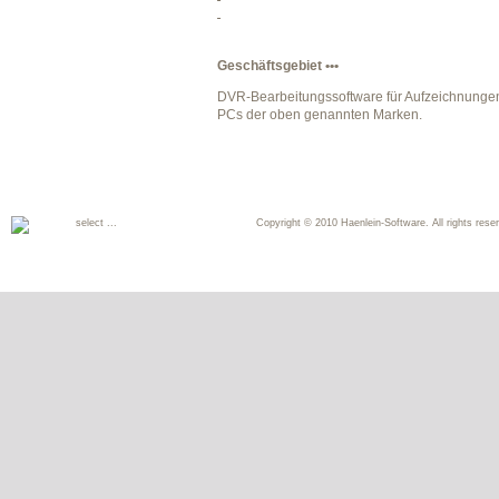
Geschäftsgebiet •••
DVR-Bearbeitungssoftware für Aufzeichnungen 
PCs der oben genannten Marken.
select ...
Copyright © 2010 Haenlein-Software. All rights reser
Deutsch
English