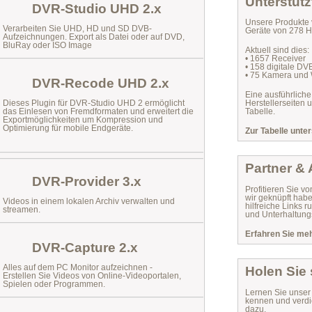
Unterstütz
DVR-Studio UHD 2.x
Unsere Produkte 
Verarbeiten Sie UHD, HD und SD DVB-
Geräte von 278 He
Aufzeichnungen. Export als Datei oder auf DVD,
BluRay oder ISO Image
Aktuell sind dies:
• 1657 Receiver
• 158 digitale D
• 75 Kamera und
DVR-Recode UHD 2.x
Eine ausführliche
Dieses Plugin für DVR-Studio UHD 2 ermöglicht
Herstellerseiten 
das
Einlesen von Fremdformaten
und erweitert die
Tabelle.
Exportmöglichkeiten um Kompression und
Optimierung für mobile Endgeräte.
Zur Tabelle unter
Partner &
DVR-Provider 3.x
Profitieren Sie vo
wir geknüpft habe
Videos in einem lokalen Archiv verwalten und
hilfreiche Links
streamen.
und Unterhaltungs
Erfahren Sie mehr
DVR-Capture 2.x
Alles auf dem PC Monitor aufzeichnen -
Holen Sie
Erstellen Sie Videos von Online-Videoportalen,
Spielen oder Programmen.
Lernen Sie unse
kennen und verdi
dazu.