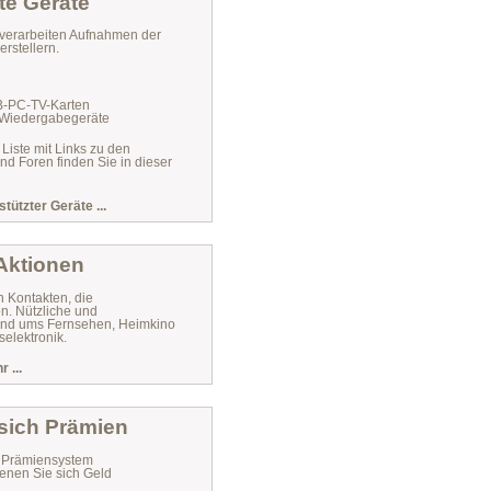
te Geräte
verarbeiten Aufnahmen der
rstellern.
VB-PC-TV-Karten
 Wiedergabegeräte
 Liste mit Links zu den
und Foren finden Sie in dieser
stützter Geräte ...
 Aktionen
n Kontakten, die
n. Nützliche und
 rund ums Fernsehen, Heimkino
elektronik.
 ...
 sich Prämien
r Prämiensystem
enen Sie sich Geld