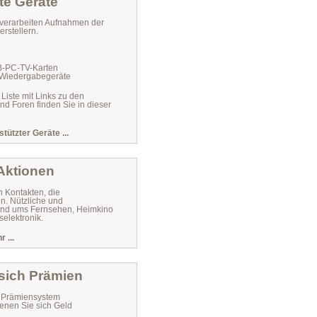
te Geräte
verarbeiten Aufnahmen der
rstellern.
VB-PC-TV-Karten
 Wiedergabegeräte
 Liste mit Links zu den
und Foren finden Sie in dieser
stützter Geräte ...
 Aktionen
n Kontakten, die
n. Nützliche und
 rund ums Fernsehen, Heimkino
elektronik.
 ...
 sich Prämien
r Prämiensystem
enen Sie sich Geld