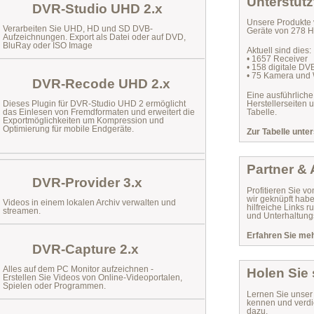
Unterstütz
DVR-Studio UHD 2.x
Unsere Produkte 
Verarbeiten Sie UHD, HD und SD DVB-
Geräte von 278 He
Aufzeichnungen. Export als Datei oder auf DVD,
BluRay oder ISO Image
Aktuell sind dies:
• 1657 Receiver
• 158 digitale D
• 75 Kamera und
DVR-Recode UHD 2.x
Eine ausführliche
Dieses Plugin für DVR-Studio UHD 2 ermöglicht
Herstellerseiten 
das
Einlesen von Fremdformaten
und erweitert die
Tabelle.
Exportmöglichkeiten um Kompression und
Optimierung für mobile Endgeräte.
Zur Tabelle unter
Partner &
DVR-Provider 3.x
Profitieren Sie vo
wir geknüpft habe
Videos in einem lokalen Archiv verwalten und
hilfreiche Links
streamen.
und Unterhaltungs
Erfahren Sie mehr
DVR-Capture 2.x
Alles auf dem PC Monitor aufzeichnen -
Holen Sie
Erstellen Sie Videos von Online-Videoportalen,
Spielen oder Programmen.
Lernen Sie unse
kennen und verdi
dazu.