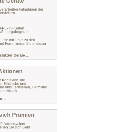
te Geräte
verarbeiten Aufnahmen der
rstellern.
VB-PC-TV-Karten
 Wiedergabegeräte
 Liste mit Links zu den
und Foren finden Sie in dieser
stützter Geräte ...
 Aktionen
n Kontakten, die
n. Nützliche und
 rund ums Fernsehen, Heimkino
elektronik.
 ...
 sich Prämien
r Prämiensystem
enen Sie sich Geld