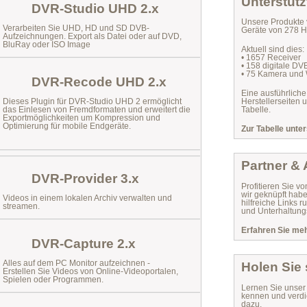
Unterstütz
DVR-Studio UHD 2.x
Unsere Produkte 
Verarbeiten Sie UHD, HD und SD DVB-
Geräte von 278 He
Aufzeichnungen. Export als Datei oder auf DVD,
BluRay oder ISO Image
Aktuell sind dies:
• 1657 Receiver
• 158 digitale D
• 75 Kamera und
DVR-Recode UHD 2.x
Eine ausführliche
Dieses Plugin für DVR-Studio UHD 2 ermöglicht
Herstellerseiten 
das
Einlesen von Fremdformaten
und erweitert die
Tabelle.
Exportmöglichkeiten um Kompression und
Optimierung für mobile Endgeräte.
Zur Tabelle unter
Partner &
DVR-Provider 3.x
Profitieren Sie vo
wir geknüpft habe
Videos in einem lokalen Archiv verwalten und
hilfreiche Links
streamen.
und Unterhaltungs
Erfahren Sie mehr
DVR-Capture 2.x
Alles auf dem PC Monitor aufzeichnen -
Holen Sie
Erstellen Sie Videos von Online-Videoportalen,
Spielen oder Programmen.
Lernen Sie unse
kennen und verdi
dazu.